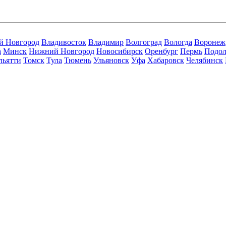
й Новгород
Владивосток
Владимир
Волгоград
Вологда
Воронеж
а
Минск
Нижний Новгород
Новосибирск
Оренбург
Пермь
Подол
льятти
Томск
Тула
Тюмень
Ульяновск
Уфа
Хабаровск
Челябинск