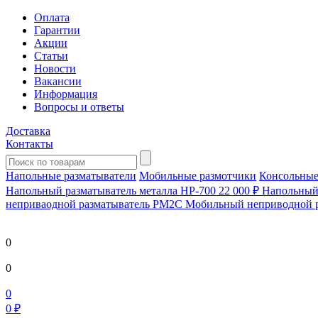
Оплата
Гарантии
Акции
Статьи
Новости
Вакансии
Информация
Вопросы и ответы
Доставка
Контакты
Напольные разматыватели
Мобильные размотчики
Консольные
Напольный разматыватель металла HP-700
22 000 ₽
Напольный 
непривaодной разматыватель РМ2С Мобильный неприводной 
0
0
0
0 ₽