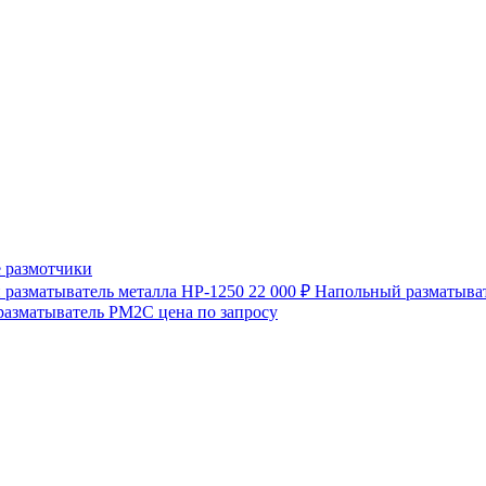
 размотчики
разматыватель металла HP-1250
22 000 ₽
Напольный разматыват
разматыватель РМ2С
цена по запросу