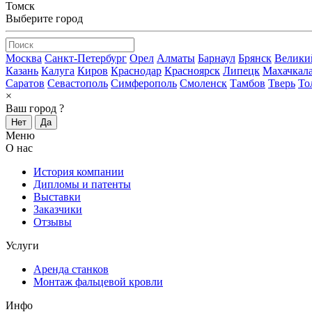
Томск
Выберите город
Москва
Санкт-Петербург
Орел
Алматы
Барнаул
Брянск
Велики
Казань
Калуга
Киров
Краснодар
Красноярск
Липецк
Махачкал
Саратов
Севастополь
Симферополь
Смоленск
Тамбов
Тверь
То
×
Ваш город
?
Нет
Да
Меню
О нас
История компании
Дипломы и патенты
Выставки
Заказчики
Отзывы
Услуги
Аренда станков
Монтаж фальцевой кровли
Инфо