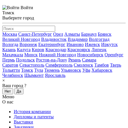
Войти
Томск
Выберите город
Москва
Санкт-Петербург
Орел
Алматы
Барнаул
Брянск
Великий Новгород
Владивосток
Владимир
Волгоград
Вологда
Воронеж
Екатеринбург
Иваново
Ижевск
Иркутск
Казань
Калуга
Киров
Краснодар
Красноярск
Липецк
Махачкала
Минск
Нижний Новгород
Новосибирск
Оренбург
Пермь
Подольск
Ростов-на-Дону
Рязань
Самара
Саратов
Севастополь
Симферополь
Смоленск
Тамбов
Тверь
Тольятти
Томск
Тула
Тюмень
Ульяновск
Уфа
Хабаровск
Челябинск
Шымкент
Ярославль
×
Ваш город
?
Нет
Да
Меню
О нас
История компании
Дипломы и патенты
Выставки
Заказчики