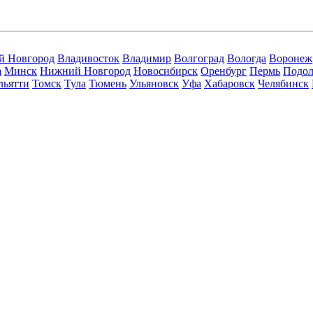
й Новгород
Владивосток
Владимир
Волгоград
Вологда
Воронеж
а
Минск
Нижний Новгород
Новосибирск
Оренбург
Пермь
Подол
льятти
Томск
Тула
Тюмень
Ульяновск
Уфа
Хабаровск
Челябинск