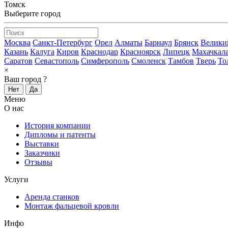
Томск
Выберите город
Москва
Санкт-Петербург
Орел
Алматы
Барнаул
Брянск
Велики
Казань
Калуга
Киров
Краснодар
Красноярск
Липецк
Махачкал
Саратов
Севастополь
Симферополь
Смоленск
Тамбов
Тверь
То
×
Ваш город
?
Нет
Да
Меню
О нас
История компании
Дипломы и патенты
Выставки
Заказчики
Отзывы
Услуги
Аренда станков
Монтаж фальцевой кровли
Инфо