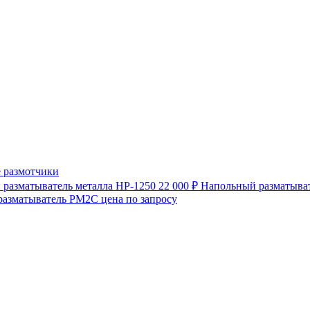
 размотчики
разматыватель металла HP-1250
22 000 ₽
Напольный разматыват
разматыватель РМ2С
цена по запросу