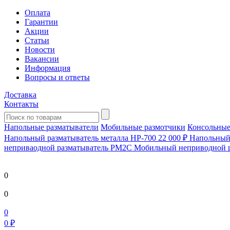
Оплата
Гарантии
Акции
Статьи
Новости
Вакансии
Информация
Вопросы и ответы
Доставка
Контакты
Напольные разматыватели
Мобильные размотчики
Консольные
Напольный разматыватель металла HP-700
22 000 ₽
Напольный 
непривaодной разматыватель РМ2С Мобильный неприводной 
0
0
0
0 ₽