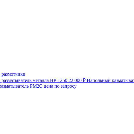
 размотчики
разматыватель металла HP-1250
22 000 ₽
Напольный разматыват
разматыватель РМ2С
цена по запросу