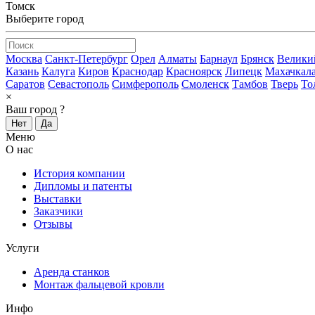
Томск
Выберите город
Москва
Санкт-Петербург
Орел
Алматы
Барнаул
Брянск
Велики
Казань
Калуга
Киров
Краснодар
Красноярск
Липецк
Махачкал
Саратов
Севастополь
Симферополь
Смоленск
Тамбов
Тверь
То
×
Ваш город
?
Нет
Да
Меню
О нас
История компании
Дипломы и патенты
Выставки
Заказчики
Отзывы
Услуги
Аренда станков
Монтаж фальцевой кровли
Инфо