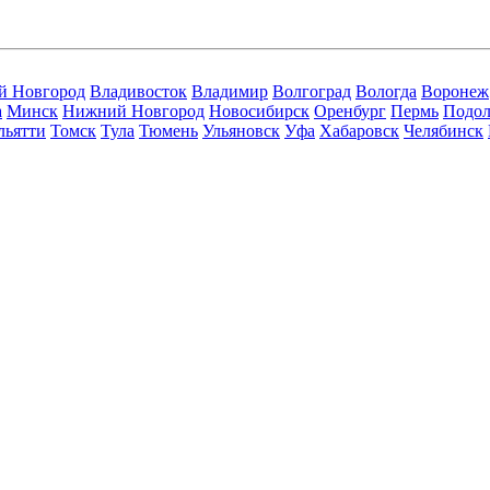
й Новгород
Владивосток
Владимир
Волгоград
Вологда
Воронеж
а
Минск
Нижний Новгород
Новосибирск
Оренбург
Пермь
Подол
льятти
Томск
Тула
Тюмень
Ульяновск
Уфа
Хабаровск
Челябинск