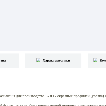
тва
Характеристики
Ком
начены для производства L- и Г- образных профилей (уголка) 
ной формы должны быть определенной ширины и предварительно