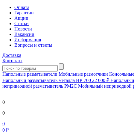
Оплата
Гарантии
Акции
Статьи
Новости
Вакансии
Информация
Вопросы и ответы
Доставка
Контакты
Напольные разматыватели
Мобильные размотчики
Консольные
Напольный разматыватель металла HP-700
22 000 ₽
Напольный 
непривaодной разматыватель РМ2С Мобильный неприводной 
0
0
0
0 ₽