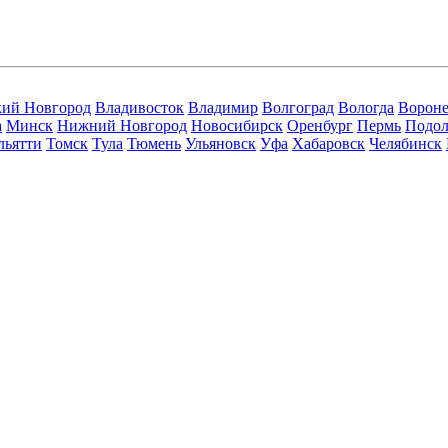
кий Новгород
Владивосток
Владимир
Волгоград
Вологда
Ворон
а
Минск
Нижний Новгород
Новосибирск
Оренбург
Пермь
Подол
льятти
Томск
Тула
Тюмень
Ульяновск
Уфа
Хабаровск
Челябинск