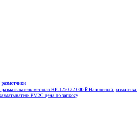
 размотчики
разматыватель металла HP-1250
22 000 ₽
Напольный разматыват
разматыватель РМ2С
цена по запросу