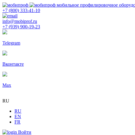
мобильное профилировочное оборуд
+7 (800) 333-41-10
info@mobiprof.ru
+7 (939) 900-19-23
Telegram
Вконтакте
Max
RU
RU
EN
FR
Войти