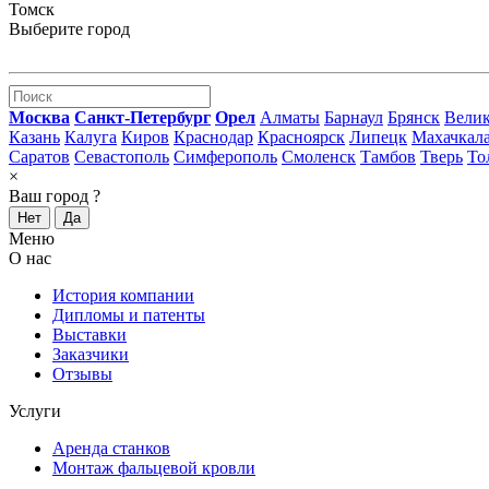
Томск
Выберите город
Москва
Санкт-Петербург
Орел
Алматы
Барнаул
Брянск
Вели
Казань
Калуга
Киров
Краснодар
Красноярск
Липецк
Махачкал
Саратов
Севастополь
Симферополь
Смоленск
Тамбов
Тверь
То
×
Ваш город
?
Нет
Да
Меню
О нас
История компании
Дипломы и патенты
Выставки
Заказчики
Отзывы
Услуги
Аренда станков
Монтаж фальцевой кровли