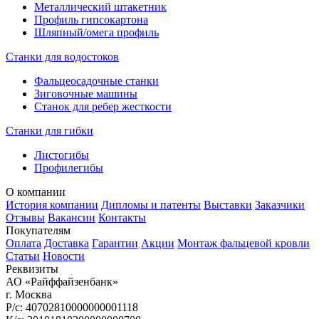
Металлический штакетник
Профиль гипсокартона
Шляпный/омега профиль
Станки для водостоков
Фальцеосадочные станки
Зиговочные машины
Станок для ребер жесткости
Станки для гибки
Листогибы
Профилегибы
О компании
История компании
Дипломы и патенты
Выставки
Заказчики
Отзывы
Вакансии
Контакты
Покупателям
Оплата
Доставка
Гарантии
Акции
Монтаж фальцевой кровли
Статьи
Новости
Реквизиты
АО «Райффайзенбанк»
г. Москва
Р/с: 40702810000000001118