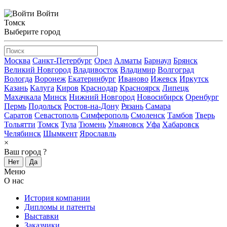
Войти
Томск
Выберите город
Москва
Санкт-Петербург
Орел
Алматы
Барнаул
Брянск
Великий Новгород
Владивосток
Владимир
Волгоград
Вологда
Воронеж
Екатеринбург
Иваново
Ижевск
Иркутск
Казань
Калуга
Киров
Краснодар
Красноярск
Липецк
Махачкала
Минск
Нижний Новгород
Новосибирск
Оренбург
Пермь
Подольск
Ростов-на-Дону
Рязань
Самара
Саратов
Севастополь
Симферополь
Смоленск
Тамбов
Тверь
Тольятти
Томск
Тула
Тюмень
Ульяновск
Уфа
Хабаровск
Челябинск
Шымкент
Ярославль
×
Ваш город
?
Нет
Да
Меню
О нас
История компании
Дипломы и патенты
Выставки
Заказчики