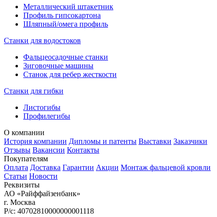
Металлический штакетник
Профиль гипсокартона
Шляпный/омега профиль
Станки для водостоков
Фальцеосадочные станки
Зиговочные машины
Станок для ребер жесткости
Станки для гибки
Листогибы
Профилегибы
О компании
История компании
Дипломы и патенты
Выставки
Заказчики
Отзывы
Вакансии
Контакты
Покупателям
Оплата
Доставка
Гарантии
Акции
Монтаж фальцевой кровли
Статьи
Новости
Реквизиты
АО «Райффайзенбанк»
г. Москва
Р/с: 40702810000000001118