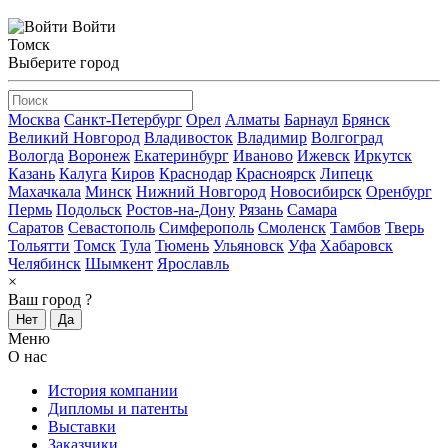
Войти
Томск
Выберите город
Москва
Санкт-Петербург
Орел
Алматы
Барнаул
Брянск
Великий Новгород
Владивосток
Владимир
Волгоград
Вологда
Воронеж
Екатеринбург
Иваново
Ижевск
Иркутск
Казань
Калуга
Киров
Краснодар
Красноярск
Липецк
Махачкала
Минск
Нижний Новгород
Новосибирск
Оренбург
Пермь
Подольск
Ростов-на-Дону
Рязань
Самара
Саратов
Севастополь
Симферополь
Смоленск
Тамбов
Тверь
Тольятти
Томск
Тула
Тюмень
Ульяновск
Уфа
Хабаровск
Челябинск
Шымкент
Ярославль
×
Ваш город
?
Нет
Да
Меню
О нас
История компании
Дипломы и патенты
Выставки
Заказчики