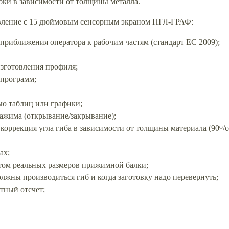
бки в зависимости от толщины металла.
авление с 15 дюймовым сенсорным экраном ПГЛ-ГРАФ:
 приближения оператора к рабочим частям (стандарт ЕС 2009);
зготовления профиля;
 программ;
ю таблиц или графики;
ажима (открывание/закрывание);
коррекция угла гиба в зависимости от толщины материала (90ᴼ/с
ах;
том реальных размеров прижимной балки;
лжны производиться гиб и когда заготовку надо перевернуть;
тный отсчет;