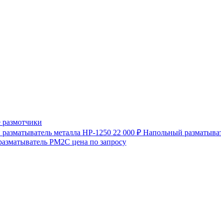
 размотчики
разматыватель металла HP-1250
22 000 ₽
Напольный разматыват
разматыватель РМ2С
цена по запросу