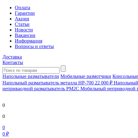
Оплата
Гарантии
Акции
Статьи
Новости
Вакансии
Информация
Вопросы и ответы
Доставка
Контакты
Напольные разматыватели
Мобильные размотчики
Консольные
Напольный разматыватель металла HP-700
22 000 ₽
Напольный 
непривaодной разматыватель РМ2С Мобильный неприводной 
0
0
0
0 ₽