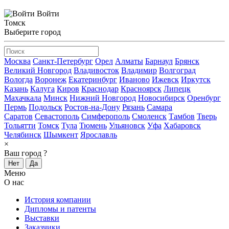
Войти
Томск
Выберите город
Москва
Санкт-Петербург
Орел
Алматы
Барнаул
Брянск
Великий Новгород
Владивосток
Владимир
Волгоград
Вологда
Воронеж
Екатеринбург
Иваново
Ижевск
Иркутск
Казань
Калуга
Киров
Краснодар
Красноярск
Липецк
Махачкала
Минск
Нижний Новгород
Новосибирск
Оренбург
Пермь
Подольск
Ростов-на-Дону
Рязань
Самара
Саратов
Севастополь
Симферополь
Смоленск
Тамбов
Тверь
Тольятти
Томск
Тула
Тюмень
Ульяновск
Уфа
Хабаровск
Челябинск
Шымкент
Ярославль
×
Ваш город
?
Нет
Да
Меню
О нас
История компании
Дипломы и патенты
Выставки
Заказчики