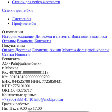
Станок для ребер жесткости
Станки для гибки
Листогибы
Профилегибы
О компании
История компании
Дипломы и патенты
Выставки
Заказчики
Отзывы
Вакансии
Контакты
Покупателям
Оплата
Доставка
Гарантии
Акции
Монтаж фальцевой кровли
Статьи
Новости
Реквизиты
АО «Райффайзенбанк»
г. Москва
Р/с: 40702810000000001118
К/с: 30101810200000000700
БИК: 044525700 ИНН: 7725850431
КПП: 775101001
ОКПО: 40276717
Контактные данные
+7 (800) 333-41-10
info@mobiprof.ru
График работы:
Пн.-Пт.: с 9:00 до 17:00