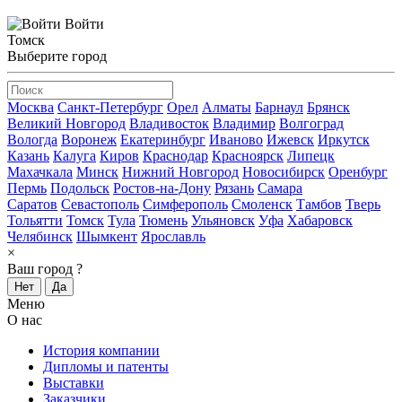
Войти
Томск
Выберите город
Москва
Санкт-Петербург
Орел
Алматы
Барнаул
Брянск
Великий Новгород
Владивосток
Владимир
Волгоград
Вологда
Воронеж
Екатеринбург
Иваново
Ижевск
Иркутск
Казань
Калуга
Киров
Краснодар
Красноярск
Липецк
Махачкала
Минск
Нижний Новгород
Новосибирск
Оренбург
Пермь
Подольск
Ростов-на-Дону
Рязань
Самара
Саратов
Севастополь
Симферополь
Смоленск
Тамбов
Тверь
Тольятти
Томск
Тула
Тюмень
Ульяновск
Уфа
Хабаровск
Челябинск
Шымкент
Ярославль
×
Ваш город
?
Нет
Да
Меню
О нас
История компании
Дипломы и патенты
Выставки
Заказчики