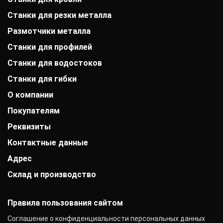
Станки для резки металла
Размотчики металла
Станки для профилей
Станки для водостоков
Станки для гибки
О компании
Покупателям
История компании
Дипломы и патенты
Реквизиты
Оплата
Выставки
Доставка
Заказчики
Контактные данные
АО «Райффайзенбанк»
Гарантии
Отзывы
г. Москва
Акции
Адрес
+7 (800) 333-41-10
Вакансии
Р/с: 40702810000000001118
Монтаж фальцевой кровли
info@mobiprof.ru
Контакты
К/с: 30101810200000000700
Склад и производство
г. Томск, Шегарский переулок, 54Б
Статьи
График работы:
БИК: 044525700 ИНН: 7725850431
Новости
Пн.-Пт.: с 9:00 до 17:00
142103, г. Подольск, ул. Рощинская, д. 22
КПП: 775101001
ОКПО: 40276717
Правила пользования сайтом
Соглашение о конфиденциальности персональных данных